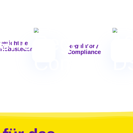
lgerichtete
Regulatory
triebssteuerung
Compliance