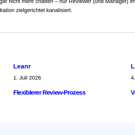
gar nicht mehr chatten – nur Reviewer (und Manager) i
tion zielgerichtet kanalisiert.
Leanr
L
1. Juli 2026
4
Flexiblerer Review-Prozess
V